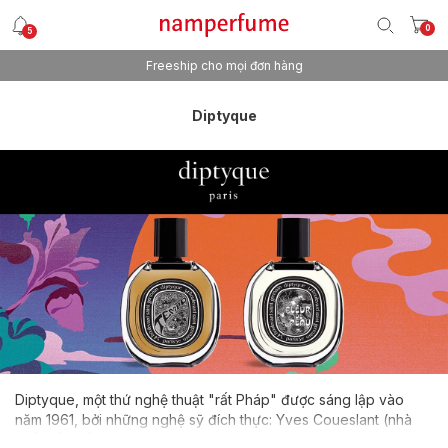
0
5
Freeship cho mọi đơn hàng
Diptyque
Diptyque, một thứ nghệ thuật "rất Pháp" được sáng lập vào
năm 1961, bởi những nghệ sỹ đích thực: Yves Coueslant (nhà
thiết kế phối cảnh), Desmond Knox-Leet (họa sỹ) và Christiane