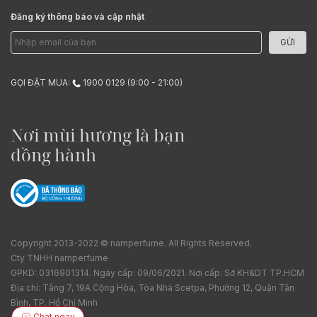
được những chai nước hoa đậm phong cách xa hoa của Elie
Saab.
Đăng ký thông báo và cập nhật
GỬI
GỌI ĐẶT MUA:
1900 0129 (9:00 - 21:00)
Nơi mùi hương là bạn
đồng hành
Copyright 2013-2022 © namperfume. All Rights Reserved.
Cty TNHH namperfume
GPKD: 0316901314. Ngày cấp: 09/06/2021. Nơi cấp: Sở KH&DT TP.HCM
Địa chỉ: Tầng 7, 19A Cộng Hòa, Tòa Nhà Scetpa, Phường 12, Quận Tân
Bình, TP. Hồ Chí Minh
Chat ngay