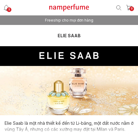
0
5
Freeship cho mọi đơn hàng
ELIE SAAB
Elie Saab là một nhà thiết kế đến từ Li-băng, một đất nước nằm ở
vùng Tây Á, nhưng có các xưởng may đặt tại Milan và Paris.
Elie Saab bộc lộ năng khiếu về khả năng may đo từ khi còn rất