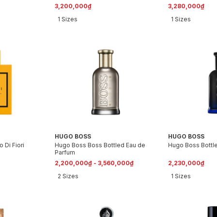
gel 100ml )
10ml & Shower ge
3,200,000₫
3,280,000₫
1 Sizes
1 Sizes
HUGO BOSS
HUGO BOSS
 Di Fiori
Hugo Boss Boss Bottled Eau de
Hugo Boss Bottle
Parfum
2,200,000₫ - 3,560,000₫
2,230,000₫
2 Sizes
1 Sizes