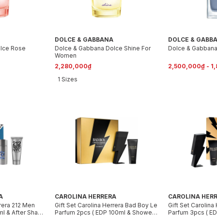
DOLCE & GABBANA
DOLCE & GABB
lce Rose
Dolce & Gabbana Dolce Shine For
Dolce & Gabbana 
Women
2,280,000₫
2,500,000₫ - 1
1 Sizes
A
CAROLINA HERRERA
CAROLINA HER
rrera 212 Men
Gift Set Carolina Herrera Bad Boy Le
Gift Set Carolina
l & After Shave
Parfum 2pcs ( EDP 100ml & Shower
Parfum 3pcs ( E