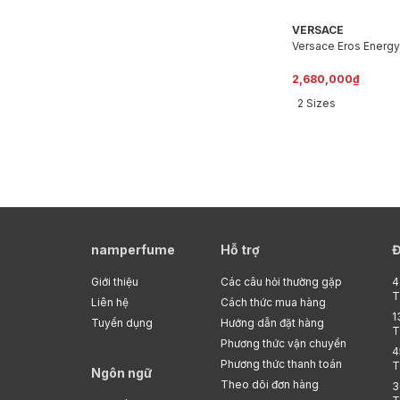
VERSACE
Versace Eros Energy
2,680,000₫
2 Sizes
namperfume
Hỗ trợ
Đ
Giới thiệu
Các câu hỏi thường gặp
4
T
Liên hệ
Cách thức mua hàng
1
Tuyển dụng
Hướng dẫn đặt hàng
T
Phương thức vận chuyển
4
Phương thức thanh toán
T
Ngôn ngữ
Theo dõi đơn hàng
3