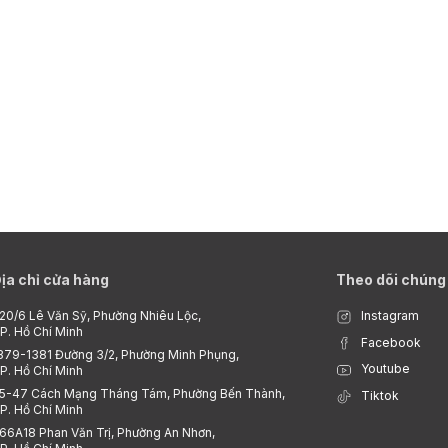
ịa chỉ cửa hàng
Theo dõi chúng 
20/6 Lê Văn Sỹ, Phường Nhiêu Lộc,
Instagram
P. Hồ Chí Minh
Facebook
379-1381 Đường 3/2, Phường Minh Phụng,
Youtube
P. Hồ Chí Minh
5-47 Cách Mạng Tháng Tám, Phường Bến Thành,
Tiktok
P. Hồ Chí Minh
66A18 Phan Văn Trị, Phường An Nhơn,