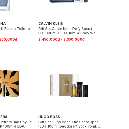
ANA
CALVIN KLEIN
K Eau de Toilette
Gift Set Calvin Klein Defy 3pcs (
EDT 100ml & EDT 10ml & Body Wash
100ml )
,850,000₫
2,450,000₫ - 2,350,000₫
RERA
HUGO BOSS
 Herrera Bad Boy Le
Gift Set Hugo Boss The Scent 3pcs
DP 100ml & EDP
(EDT 100ml, Deodorant Stick 75ml,