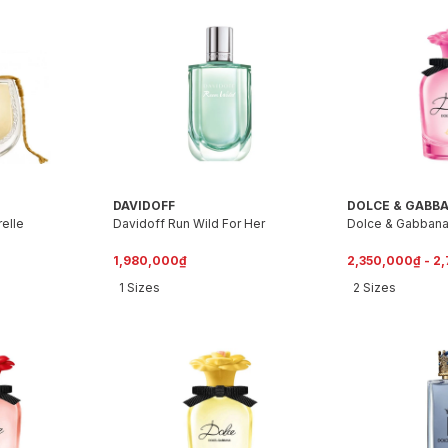
DAVIDOFF
DOLCE & GABB
elle
Davidoff Run Wild For Her
Dolce & Gabbana 
1,980,000₫
2,350,000₫ - 2
1 Sizes
2 Sizes