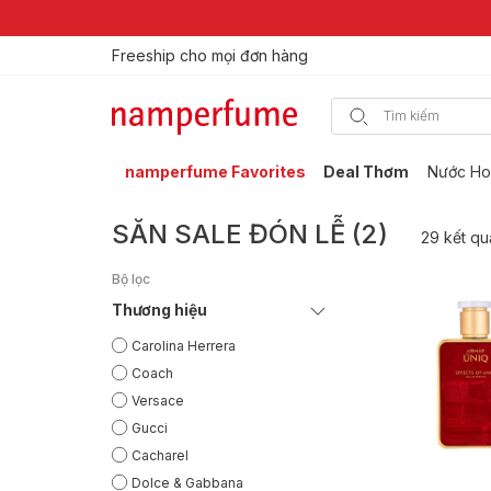
Freeship cho mọi đơn hàng
namperfume Favorites
Deal Thơm
Nước Ho
SĂN SALE ĐÓN LỄ (2)
29 kết qu
Bộ lọc
Thương hiệu
Carolina Herrera
Coach
Versace
Gucci
Cacharel
Dolce & Gabbana