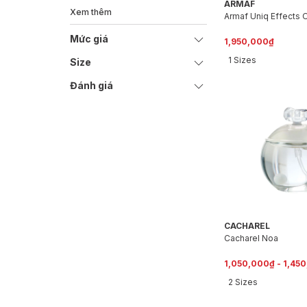
ARMAF
Xem thêm
Armaf Uniq Effects 
Mức giá
1,950,000₫
1 Sizes
Size
Đánh giá
CACHAREL
Cacharel Noa
1,050,000₫ - 1,45
2 Sizes