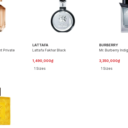
LATTAFA
BURBERRY
t Private
Lattafa Fakhar Black
Mr. Burberry Indi
1,490,000₫
3,350,000₫
1 Sizes
1 Sizes