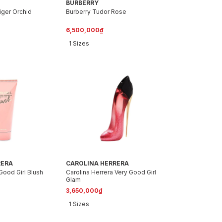
BURBERRY
iger Orchid
Burberry Tudor Rose
6,500,000₫
1 Sizes
RERA
CAROLINA HERRERA
Good Girl Blush
Carolina Herrera Very Good Girl
Glam
3,650,000₫
1 Sizes