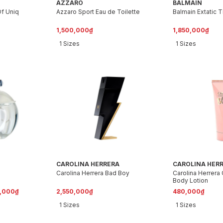
AZZARO
BALMAIN
Of Uniq
Azzaro Sport Eau de Toilette
Balmain Extatic T
1,500,000₫
1,850,000₫
1 Sizes
1 Sizes
CAROLINA HERRERA
CAROLINA HER
Carolina Herrera Bad Boy
Carolina Herrera 
Body Lotion
0,000₫
2,550,000₫
480,000₫
1 Sizes
1 Sizes