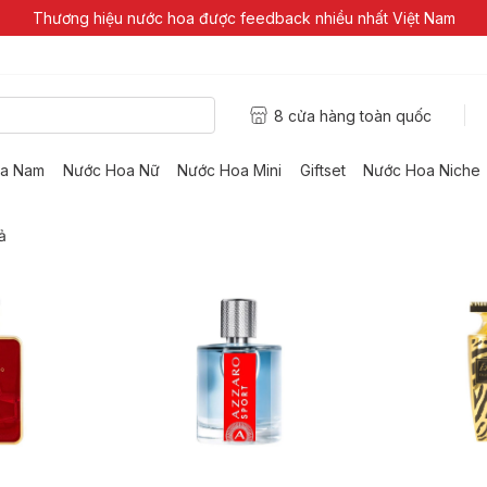
Thương hiệu nước hoa được feedback nhiều nhất Việt Nam
8 cửa hàng toàn quốc
a Nam
Nước Hoa Nữ
Nước Hoa Mini
Giftset
Nước Hoa Niche
ả