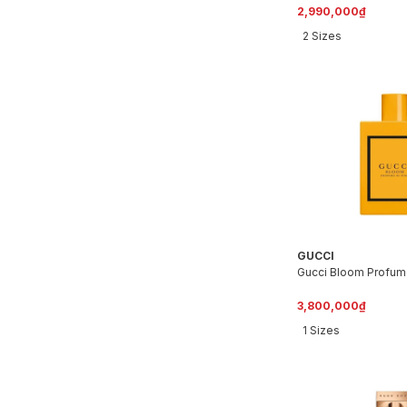
Balm 100ml )
2,990,000₫
2 Sizes
GUCCI
Gucci Bloom Profumo
3,800,000₫
1 Sizes