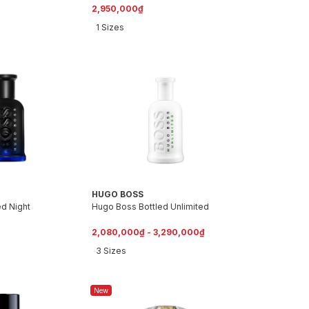
l 100ml )
Shower Gel 100ml )
2,950,000₫
1 Sizes
HUGO BOSS
d Night
Hugo Boss Bottled Unlimited
2,080,000₫ - 3,290,000₫
3 Sizes
New