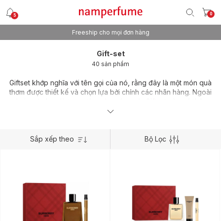
0
5
Freeship cho mọi đơn hàng
Gift-set
40 sản phẩm
Giftset khớp nghĩa với tên gọi của nó, rằng đây là một món quà
thơm được thiết kế và chọn lựa bởi chính các nhãn hàng. Ngoài
chai nước hoa là trung tâm của món quà, Giftset còn có thêm
một vài các sản phẩm thơm khác giúp chủ nhân món quà có
thể "đồng bộ hương thơm". Có thể là một phiên bản du lịch với
thể tích nhỏ hơn, sữa tắm hoặc dưỡng thể mang cùng mùi
hương của chai nước hoa mà chủ nhân món quà yêu thích.
Sắp xếp theo
Bộ Lọc