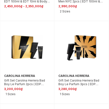
EDT 100ml & EDT 10ml & Body
Men NYC 2pcs ( EDT 100ml &
Wash 100ml )
After Shave Balm 100ml )
2,450,000₫ - 2,350,000₫
2,990,000₫
2 Sizes
CAROLINA HERRERA
CAROLINA HERRERA
Gift Set Carolina Herrera Bad
Gift Set Carolina Herrera Bad
Boy Le Parfum 2pcs ( EDP
Boy Le Parfum 3pcs ( EDP
100ml & Shower gel 100ml )
100ml & EDP 10ml & Shower gel
3,200,000₫
3,280,000₫
100ml )
1 Sizes
1 Sizes