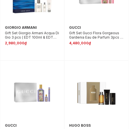
GIORGIO ARMANI
GUCCI
Gift Set Giorgio Armani Acqua Di
Gift Set Gucci Flora Gorgeous
Gio 3 pcs ( EDT 100ml & EDT
Gardenia Eau de Parfum 3pcs (
15ml & Sữa tắm 75ml )
EDP 100ml & EDP 5ml & EDP
2,980,000₫
4,480,000₫
10ml )
GUCCI
HUGO BOSS