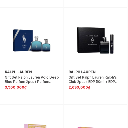
RALPH LAUREN
RALPH LAUREN
Gift Set Ralph Lauren Polo Deep
Gift Set Ralph Lauren Ralph's
Blue Parfum 2pcs ( Parfum
Club 2pcs ( EDP 50ml + EDP
125ml + Parfum 40ml )
10ml )
3,900,000₫
2,690,000₫