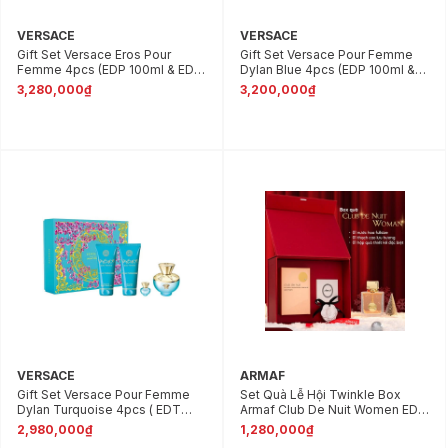
VERSACE
VERSACE
Gift Set Versace Eros Pour
Gift Set Versace Pour Femme
Femme 4pcs (EDP 100ml & EDP
Dylan Blue 4pcs (EDP 100ml &
5ml & Body Lotion 100ml &
EDP 5ml & Body Lotion 100ml &
3,280,000₫
3,200,000₫
Shower Gel 100ml)
Shower gel 100ml )
VERSACE
ARMAF
Gift Set Versace Pour Femme
Set Quà Lễ Hội Twinkle Box
Dylan Turquoise 4pcs ( EDT
Armaf Club De Nuit Women EDP
100ml + Body Lotion 100ml +
3pcs ( EDP 100ml & Thạch Cao
2,980,000₫
1,280,000₫
Shower gel 100ml + EDT 5ml )
Lưu Hương & Hộp Quà Thiết Kế)