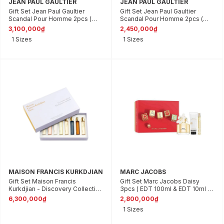
JEAN PAUL GAULTIER
JEAN PAUL GAULTIER
Gift Set Jean Paul Gaultier
Gift Set Jean Paul Gaultier
Scandal Pour Homme 2pcs (
Scandal Pour Homme 2pcs (
EDT 100ml & Douche Gel 75ml )
EDT 50ml & Douche Gel 75ml )
3,100,000₫
2,450,000₫
1 Sizes
1 Sizes
MAISON FRANCIS KURKDJIAN
MARC JACOBS
Gift Set Maison Francis
Gift Set Marc Jacobs Daisy
Kurkdjian - Discovery Collection
3pcs ( EDT 100ml & EDT 10ml &
For Her 8pcs (11ml x 8)
Body Lotion 75ml )
6,300,000₫
2,800,000₫
1 Sizes