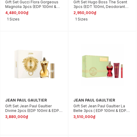
Gift Set Gucci Flora Gorgeous
Gift Set Hugo Boss The Scent
Magnolia 3pcs (EDP 100ml &
3pcs (EDT 100ml, Deodorant
EDP 5ml & EDP 10ml)
Stick 75ml, Shower Gel 100ml )
4,480,000₫
2,950,000₫
1 Sizes
1 Sizes
JEAN PAUL GAULTIER
JEAN PAUL GAULTIER
Gift Set Jean Paul Gaultier
Gift Set Jean Paul Gaultier La
Divine 2pcs (EDP 100ml & EDP
Belle 3pcs ( EDP 100ml & EDP
10ml)
10ml & Body Lotion 75ml )
3,880,000₫
3,510,000₫