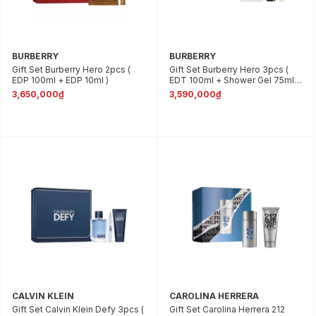
BURBERRY
BURBERRY
Gift Set Burberry Hero 2pcs (
Gift Set Burberry Hero 3pcs (
EDP 100ml + EDP 10ml )
EDT 100ml + Shower Gel 75ml +
EDT 10ml )
3,650,000₫
3,590,000₫
CALVIN KLEIN
CAROLINA HERRERA
Gift Set Calvin Klein Defy 3pcs (
Gift Set Carolina Herrera 212