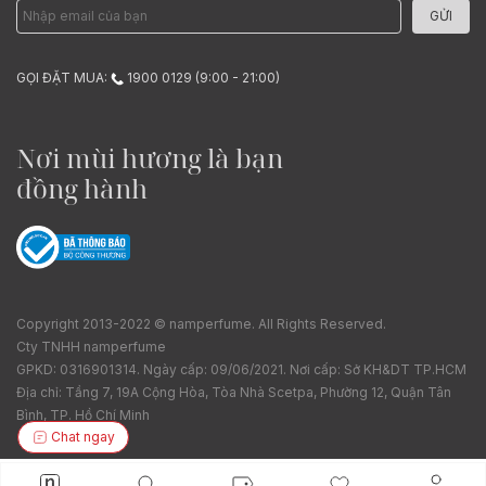
GỬI
GỌI ĐẶT MUA:
1900 0129 (9:00 - 21:00)
Nơi mùi hương là bạn
đồng hành
Copyright 2013-2022 © namperfume. All Rights Reserved.
Cty TNHH namperfume
GPKD: 0316901314. Ngày cấp: 09/06/2021. Nơi cấp: Sở KH&DT TP.HCM
Địa chỉ: Tầng 7, 19A Cộng Hòa, Tòa Nhà Scetpa, Phường 12, Quận Tân
Bình, TP. Hồ Chí Minh
Chat ngay