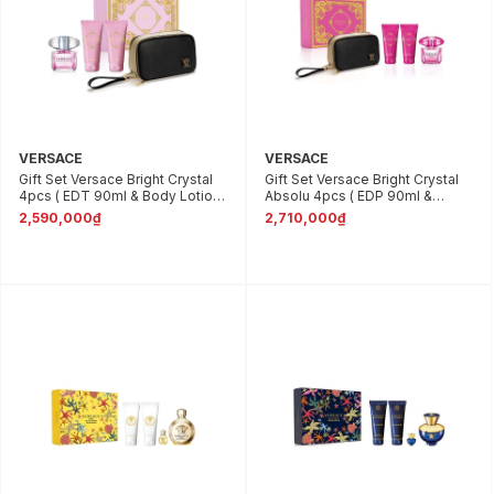
VERSACE
VERSACE
Gift Set Versace Bright Crystal
Gift Set Versace Bright Crystal
4pcs ( EDT 90ml & Body Lotion
Absolu 4pcs ( EDP 90ml &
100ml & Shower Gel 100ml &
Shower Gel 100ml & Body
2,590,000₫
2,710,000₫
Travel Bag )
Lotion 100ml & Travel Bag )