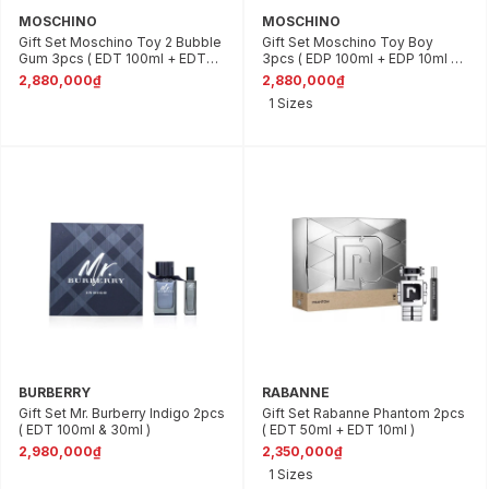
MOSCHINO
MOSCHINO
Gift Set Moschino Toy 2 Bubble
Gift Set Moschino Toy Boy
Gum 3pcs ( EDT 100ml + EDT
3pcs ( EDP 100ml + EDP 10ml +
10ml + Body Lotion 100ml )
Shower Gel 100ml )
2,880,000₫
2,880,000₫
1 Sizes
BURBERRY
RABANNE
Gift Set Mr. Burberry Indigo 2pcs
Gift Set Rabanne Phantom 2pcs
( EDT 100ml & 30ml )
( EDT 50ml + EDT 10ml )
2,980,000₫
2,350,000₫
1 Sizes