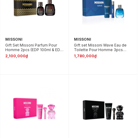
MISSONI
MISSONI
Gift Set Missoni Parfum Pour
Gift set Missoni Wave Eau de
Homme 2pcs (EDP 100ml & EDP
Toilette Pour Homme 3pcs
30ml)
(EDT 100ml & EDT 10ml & Bath-
2,100,000₫
1,780,000₫
Shower Gel 150ml)