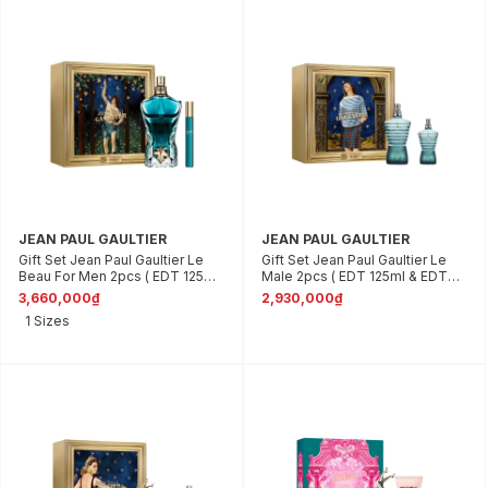
JEAN PAUL GAULTIER
JEAN PAUL GAULTIER
Gift Set Jean Paul Gaultier Le
Gift Set Jean Paul Gaultier Le
Beau For Men 2pcs ( EDT 125ml
Male 2pcs ( EDT 125ml & EDT
& EDT 10ml )
40ml)
3,660,000₫
2,930,000₫
1 Sizes