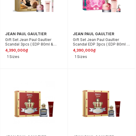
JEAN PAUL GAULTIER
JEAN PAUL GAULTIER
Gift Set Jean Paul Gaultier
Gift Set Jean Paul Gaultier
Scandal 3pcs ( EDP 80ml &
Scandal EDP 3pcs ( EDP 80ml &
Lotion Dưỡng Da 75ml & EDP
EDP 6ml & Dưỡng thể 75ml )
4,390,000₫
4,390,000₫
10ml )
1 Sizes
1 Sizes