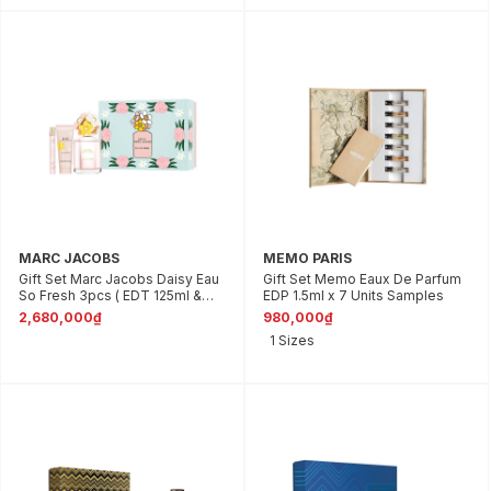
MARC JACOBS
MEMO PARIS
Gift Set Marc Jacobs Daisy Eau
Gift Set Memo Eaux De Parfum
So Fresh 3pcs ( EDT 125ml &
EDP 1.5ml x 7 Units Samples
EDT 10ml & Body Lotion Dưỡng
2,680,000₫
980,000₫
Da 75ml )
1 Sizes