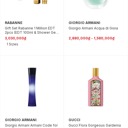
RABANNE
GIORGIO ARMANI
Gift Set Rabanne 1 Million EDT
Giorgio Armani Acqua di Gioia
2pcs (EDT 100ml & Shower Gel
100ml)
3,030,000₫
2,880,000₫ - 1,580,000₫
1 Sizes
GIORGIO ARMANI
GUCCI
Giorgio Armani Armani Code for
Gucci Flora Gorgeous Gardenia