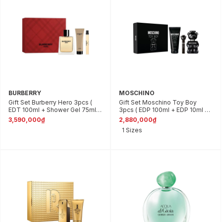
BURBERRY
MOSCHINO
Gift Set Burberry Hero 3pcs (
Gift Set Moschino Toy Boy
EDT 100ml + Shower Gel 75ml +
3pcs ( EDP 100ml + EDP 10ml +
EDT 10ml )
Shower Gel 100ml )
3,590,000₫
2,880,000₫
1 Sizes